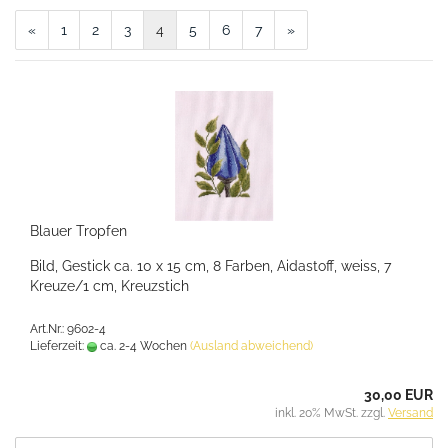
«
1
2
3
4
5
6
7
»
Blauer Tropfen
Bild, Gestick ca. 10 x 15 cm, 8 Farben, Aidastoff, weiss, 7
Kreuze/1 cm, Kreuzstich
Art.Nr.: 9602-4
Lieferzeit:
ca. 2-4 Wochen
(Ausland abweichend)
30,00 EUR
inkl. 20% MwSt. zzgl.
Versand