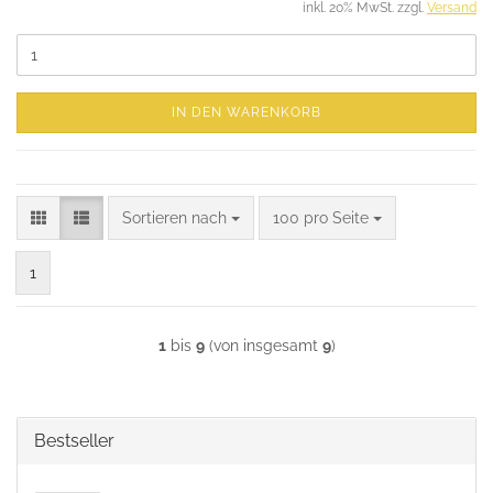
inkl. 20% MwSt. zzgl.
Versand
IN DEN WARENKORB
Sortieren nach
pro Seite
Sortieren nach
100 pro Seite
1
1
bis
9
(von insgesamt
9
)
Bestseller